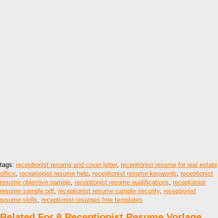
tags:
receptionist resume and cover letter
,
receptionist resume for real estate
office
,
receptionist resume help
,
receptionist resume keywords
,
receptionist
resume objective sample
,
receptionist resume qualifications
,
receptionist
resume sample pdf
,
receptionist resume sample security
,
receptionist
resume skills
,
receptionist resumes free templates
Related For 6 Receptionist Resume Vorlage