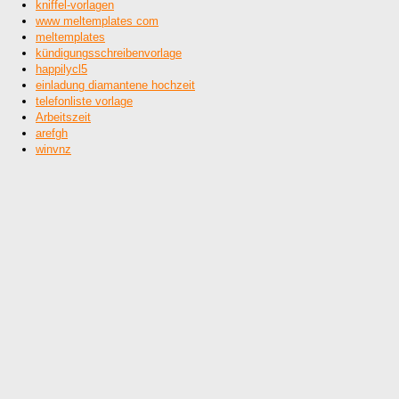
kniffel-vorlagen
www meltemplates com
meltemplates
kündigungsschreibenvorlage
happilycl5
einladung diamantene hochzeit
telefonliste vorlage
Arbeitszeit
arefgh
winvnz