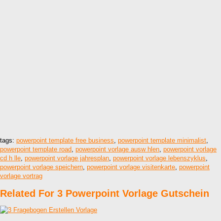
tags:
powerpoint template free business
,
powerpoint template minimalist
,
powerpoint template road
,
powerpoint vorlage ausw hlen
,
powerpoint vorlage
cd h lle
,
powerpoint vorlage jahresplan
,
powerpoint vorlage lebenszyklus
,
powerpoint vorlage speichern
,
powerpoint vorlage visitenkarte
,
powerpoint
vorlage vortrag
Related For 3 Powerpoint Vorlage Gutschein