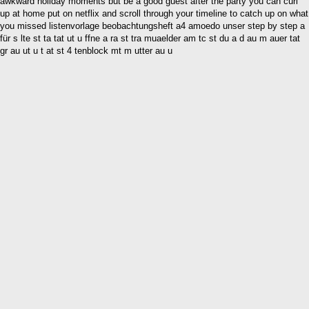
awkward holiday moments but be a good guest after the party you can curl
up at home put on netflix and scroll through your timeline to catch up on what
you missed listenvorlage beobachtungsheft a4 amoedo unser step by step a
für s lte st ta tat ut u ffne a ra st tra muaelder am tc st du a d au m auer tat
gr au ut u t at st 4 tenblock mt m utter au u