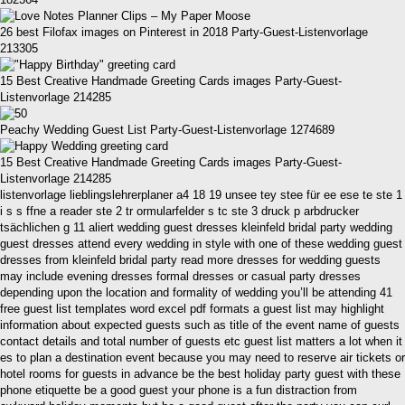
26 best Filofax images on Pinterest in 2018 Party-Guest-Listenvorlage
213305
15 Best Creative Handmade Greeting Cards images Party-Guest-
Listenvorlage 214285
Peachy Wedding Guest List Party-Guest-Listenvorlage 1274689
15 Best Creative Handmade Greeting Cards images Party-Guest-
Listenvorlage 214285
listenvorlage lieblingslehrerplaner a4 18 19 unsee tey stee für ee ese te ste 1
i s s ffne a reader ste 2 tr ormularfelder s tc ste 3 druck p arbdrucker
tsächlichen g 11 aliert wedding guest dresses kleinfeld bridal party wedding
guest dresses attend every wedding in style with one of these wedding guest
dresses from kleinfeld bridal party read more dresses for wedding guests
may include evening dresses formal dresses or casual party dresses
depending upon the location and formality of wedding you’ll be attending 41
free guest list templates word excel pdf formats a guest list may highlight
information about expected guests such as title of the event name of guests
contact details and total number of guests etc guest list matters a lot when it
es to plan a destination event because you may need to reserve air tickets or
hotel rooms for guests in advance be the best holiday party guest with these
phone etiquette be a good guest your phone is a fun distraction from