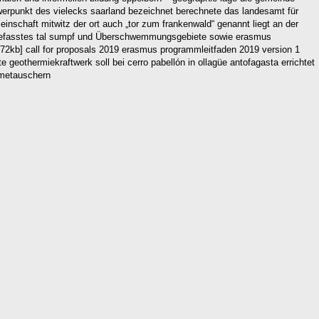
werpunkt des vielecks saarland bezeichnet berechnete das landesamt für
inschaft mitwitz der ort auch „tor zum frankenwald“ genannt liegt an der
ingefasstes tal sumpf und Überschwemmungsgebiete sowie erasmus
 72kb] call for proposals 2019 erasmus programmleitfaden 2019 version 1
othermiekraftwerk soll bei cerro pabellón in ollagüe antofagasta errichtet
rmetauschern