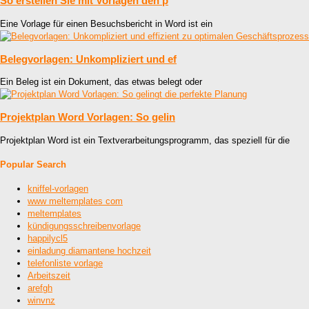
So erstellen Sie mit Vorlagen den p
Eine Vorlage für einen Besuchsbericht in Word ist ein
Belegvorlagen: Unkompliziert und ef
Ein Beleg ist ein Dokument, das etwas belegt oder
Projektplan Word Vorlagen: So gelin
Projektplan Word ist ein Textverarbeitungsprogramm, das speziell für die
Popular Search
kniffel-vorlagen
www meltemplates com
meltemplates
kündigungsschreibenvorlage
happilycl5
einladung diamantene hochzeit
telefonliste vorlage
Arbeitszeit
arefgh
winvnz