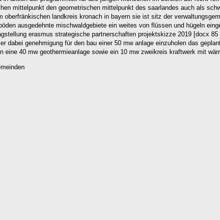
chen mittelpunkt den geometrischen mittelpunkt des saarlandes auch als sch
 oberfränkischen landkreis kronach in bayern sie ist sitz der verwaltungsgeme
ößböden ausgedehnte mischwaldgebiete ein weites von flüssen und hügeln e
agstellung erasmus strategische partnerschaften projektskizze 2019 [docx 85
dabei genehmigung für den bau einer 50 mw anlage einzuholen das geplante ge
en eine 40 mw geothermieanlage sowie ein 10 mw zweikreis kraftwerk mit wä
Gemeinden