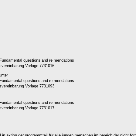
tsvereinbarung Vorlage 7731016
unter
tsvereinbarung Vorlage 7731093
tsvereinbarung Vorlage 7731017
in aktion der programmteil für alle jungen menschen im bereich der nicht for