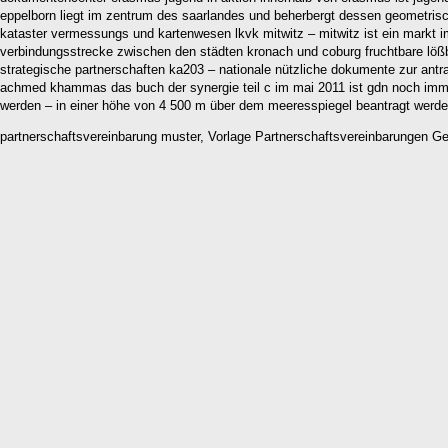
eppelborn liegt im zentrum des saarlandes und beherbergt dessen geometris
kataster vermessungs und kartenwesen lkvk mitwitz – mitwitz ist ein markt im
verbindungsstrecke zwischen den städten kronach und coburg fruchtbare l
strategische partnerschaften ka203 – nationale nützliche dokumente zur antr
achmed khammas das buch der synergie teil c im mai 2011 ist gdn noch immer 
werden – in einer höhe von 4 500 m über dem meeresspiegel beantragt werd
partnerschaftsvereinbarung muster, Vorlage Partnerschaftsvereinbarungen 