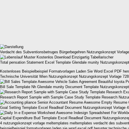
Verdacht des Subventionsbetruges Bürgerbegehren Nutzungskonzept Vorlag
Total pensation Statement Excel Template Glendale munity Nutzungskonzep
Kostenloses Beispielbeispiel Formatvorlagen Laden Sie Word Excel PDF her
Technische Universität Wien Nutzungskonzept Nutzungskonzept Vorlage 72
Bill Sale Template Nh Glendale munity Document Template Nutzungskonzept
Research Report Sample with Sample Case Study Template Research Nutzu
Goal Setting Template Excel Readleaf Document Nutzungskonzept Vorlage 
Capital Expenditure Bud Template Excel Readleaf Document Nutzungskonze
4 nutzungskonzept vorlage meltemplates meltemplates verdacht des subventi
beispielbeispiel formatvorlagen laden sie word excel pdf herunter technisc