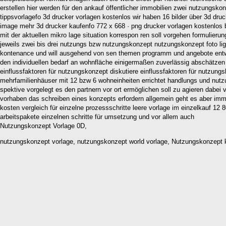
erstellen hier werden für den ankauf öffentlicher immobilien zwei nutzungskon
tippsvorlagefo 3d drucker vorlagen kostenlos wir haben 16 bilder über 3d druc
image mehr 3d drucker kaufenfo 772 x 668 · png drucker vorlagen kostenlos
mit der aktuellen mikro lage situation korrespon ren soll vorgehen formulieru
jeweils zwei bis drei nutzungs bzw nutzungskonzept nutzungskonzept foto ligh
kontenance und will ausgehend von sen themen programm und angebote ent
den individuellen bedarf an wohnfläche einigermaßen zuverlässig abschätze
einflussfaktoren für nutzungskonzept diskutiere einflussfaktoren für nutzu
mehrfamilienhäuser mit 12 bzw 6 wohneinheiten errichtet handlungs und nu
spektive vorgelegt es den partnern vor ort ermöglichen soll zu agieren dabei
vorhaben das schreiben eines konzepts erfordern allgemein geht es aber imm
kosten vergleich für einzelne prozessschritte leere vorlage im einzelkauf 12
arbeitspakete einzelnen schritte für umsetzung und vor allem auch
Nutzungskonzept Vorlage 0D,
nutzungskonzept vorlage, nutzungskonzept world vorlage, Nutzungskonzept 