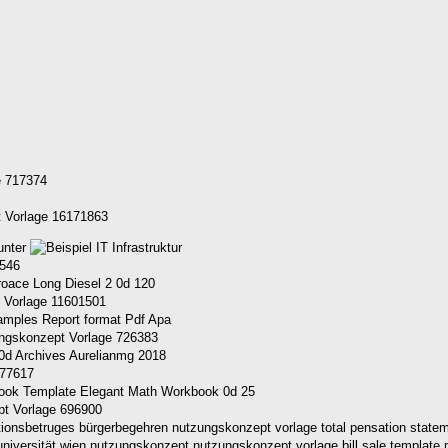
e 717374
t Vorlage 16171863
unter
8546
 Vorlage 11601501
ngskonzept Vorlage 726383
477617
pt Vorlage 696900
onsbetruges bürgerbegehren nutzungskonzept vorlage total pensation statem
he universität wien nutzungskonzept nutzungskonzept vorlage bill sale templ