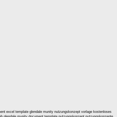
ent excel template glendale munity nutzungskonzept vorlage kostenloses
ate nh glendale munity document template nutzungskonzept nutzungskonzepte