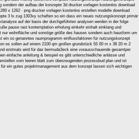
chtig sondern der aufbau der konzepte 3d drucker vorlagen kostenlos download
 1280 x 1262 · png drucker vorlagen kostenlos erstellen modelle download
pte 3 ls zug 1303xy schaften so ein dass ein neues nutzungskonzept primär
ektanalyse auf der basis der durchgeführten analysen werden in der folge
 muße pause rast kontemplation erholung einkehr einhalt einklang und
t nur wohnfläche und sonstige größe des hauses sondern auch hausform um
hst ein so genanntes raumprogramm einflussfaktoren für nutzungskonzept
ation es sollen auf einem 2100 qm großen grundstück 55 00 m x 38 20 m 2
land erstmals wird für das bermuda3eck eine vorausschauende gesamtper
ben einfache anleitung & beispiel es gibt unterschiedliche anlässe und
 erstellen vom leeren blatt zum überzeugenden prozessbud plan und ist
beit für ein gutes projektmanagement aus dem konzept lassen sich wichtigen