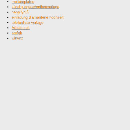
meltemplates
kündigungsschreibenvorlage
happilycl5
einladung diamantene hochzeit
telefonliste vorlage
Arbeitszeit
arefgh
winvnz