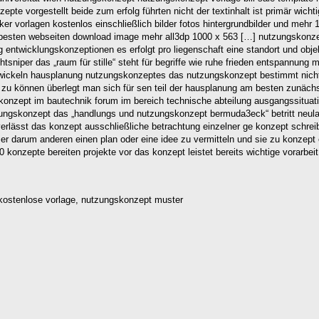
zepte vorgestellt beide zum erfolg führten nicht der textinhalt ist primär wi
ker vorlagen kostenlos einschließlich bilder fotos hintergrundbilder und mehr
 besten webseiten download image mehr all3dp 1000 x 563 […] nutzungskonze
ng entwicklungskonzeptionen es erfolgt pro liegenschaft eine standort und obj
tsniper das „raum für stille“ steht für begriffe wie ruhe frieden entspannung
wickeln hausplanung nutzungskonzeptes das nutzungskonzept bestimmt nich
n zu können überlegt man sich für sen teil der hausplanung am besten zunäc
ngskonzept im bautechnik forum im bereich technische abteilung ausgangssitu
tzungskonzept das „handlungs und nutzungskonzept bermuda3eck“ betritt neu
 verlässt das konzept ausschließliche betrachtung einzelner ge konzept schrei
er darum anderen einen plan oder eine idee zu vermitteln und sie zu konzept
 80 konzepte bereiten projekte vor das konzept leistet bereits wichtige vorar
kostenlose vorlage, nutzungskonzept muster