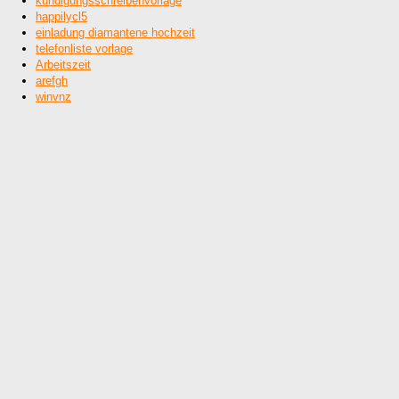
kündigungsschreibenvorlage
happilycl5
einladung diamantene hochzeit
telefonliste vorlage
Arbeitszeit
arefgh
winvnz