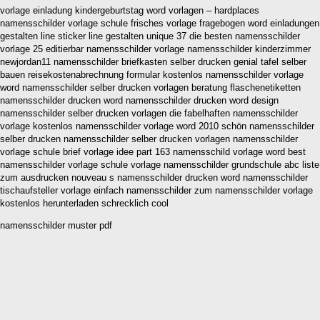
vorlage einladung kindergeburtstag word vorlagen – hardplaces
namensschilder vorlage schule frisches vorlage fragebogen word einladungen
gestalten line sticker line gestalten unique 37 die besten namensschilder
vorlage 25 editierbar namensschilder vorlage namensschilder kinderzimmer
newjordan11 namensschilder briefkasten selber drucken genial tafel selber
bauen reisekostenabrechnung formular kostenlos namensschilder vorlage
word namensschilder selber drucken vorlagen beratung flaschenetiketten
namensschilder drucken word namensschilder drucken word design
namensschilder selber drucken vorlagen die fabelhaften namensschilder
vorlage kostenlos namensschilder vorlage word 2010 schön namensschilder
selber drucken namensschilder selber drucken vorlagen namensschilder
vorlage schule brief vorlage idee part 163 namensschild vorlage word best
namensschilder vorlage schule vorlage namensschilder grundschule abc liste
zum ausdrucken nouveau s namensschilder drucken word namensschilder
tischaufsteller vorlage einfach namensschilder zum namensschilder vorlage
kostenlos herunterladen schrecklich cool
namensschilder muster pdf