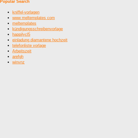
Popular Search
kniffel-vorlagen
www meltemplates com
meltemplates
kündigungsschreibenvorlage
happilycl5
einladung diamantene hochzeit
telefonliste vorlage
Arbeitszeit
arefgh
winvnz