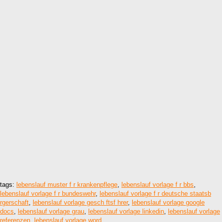
tags:
lebenslauf muster f r krankenpflege
,
lebenslauf vorlage f r bbs
,
lebenslauf vorlage f r bundeswehr
,
lebenslauf vorlage f r deutsche staatsb
rgerschaft
,
lebenslauf vorlage gesch ftsf hrer
,
lebenslauf vorlage google
docs
,
lebenslauf vorlage grau
,
lebenslauf vorlage linkedin
,
lebenslauf vorlage
referenzen
,
lebenslauf vorlage word