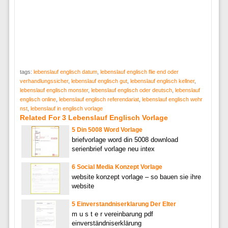
tags:
lebenslauf englisch datum
,
lebenslauf englisch flie end oder
verhandlungssicher
,
lebenslauf englisch gut
,
lebenslauf englisch kellner
,
lebenslauf englisch monster
,
lebenslauf englisch oder deutsch
,
lebenslauf
englisch online
,
lebenslauf englisch referendariat
,
lebenslauf englisch wehr
nst
,
lebenslauf in englisch vorlage
Related For 3 Lebenslauf Englisch Vorlage
5 Din 5008 Word Vorlage
briefvorlage word din 5008 download
serienbrief vorlage neu intex
6 Social Media Konzept Vorlage
website konzept vorlage – so bauen sie ihre
website
5 Einverstandniserklarung Der Elter
m u s t e r vereinbarung pdf
einverständniserklärung