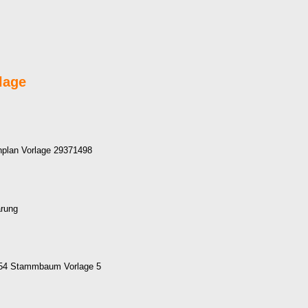
lage
enplan Vorlage 29371498
arung
54 Stammbaum Vorlage 5