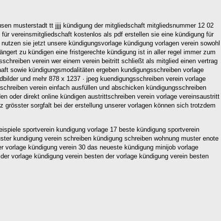
en musterstadt tt jjjj kündigung der mitgliedschaft mitgliedsnummer 12 02
r vereinsmitgliedschaft kostenlos als pdf erstellen sie eine kündigung für
et nutzen sie jetzt unsere kündigungsvorlage kündigung vorlagen verein sowohl
ngert zu kündigen eine fristgerechte kündigung ist in aller regel immer zum
hreiben verein wer einem verein beitritt schließt als mitglied einen vertrag
dschaft sowie kündigungsmodalitäten ergeben kundigungsschreiben vorlage
undbilder und mehr 878 x 1237 · jpeg kuendigungsschreiben verein vorlage
schreiben verein einfach ausfüllen und abschicken kündigungsschreiben
n oder direkt online kündigen austrittschreiben verein vorlage vereinsaustritt
tz grösster sorgfalt bei der erstellung unserer vorlagen können sich trotzdem
eispiele sportverein kundigung vorlage 17 beste kündigung sportverein
muster kundigung verein schreiben kündigung schreiben wohnung muster enote
r vorlage kündigung verein 30 das neueste kündigung minijob vorlage
der vorlage kündigung verein besten der vorlage kündigung verein besten