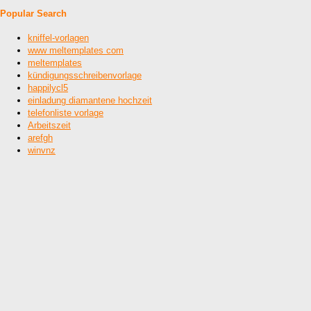
Popular Search
kniffel-vorlagen
www meltemplates com
meltemplates
kündigungsschreibenvorlage
happilycl5
einladung diamantene hochzeit
telefonliste vorlage
Arbeitszeit
arefgh
winvnz