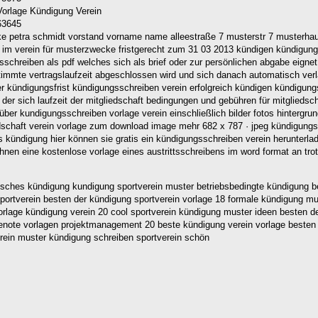
63645
e petra schmidt vorstand vorname name alleestraße 7 musterstr 7 musterhaus
im verein für musterzwecke fristgerecht zum 31 03 2013 kündigen kündigung fü
ngsschreiben als pdf welches sich als brief oder zur persönlichen abgabe eign
stimmte vertragslaufzeit abgeschlossen wird und sich danach automatisch verlä
 kündigungsfrist kündigungsschreiben verein erfolgreich kündigen kündigungssc
us der sich laufzeit der mitgliedschaft bedingungen und gebühren für mitglie
 über kundigungsschreiben vorlage verein einschließlich bilder fotos hintergr
schaft verein vorlage zum download image mehr 682 x 787 · jpeg kündigungs
s kündigung hier können sie gratis ein kündigungsschreiben verein herunterlade
 ihnen eine kostenlose vorlage eines austrittsschreibens im word format an tro
risches kündigung kundigung sportverein muster betriebsbedingte kündigung b
 sportverein besten der kündigung sportverein vorlage 18 formale kündigung 
rlage kündigung verein 20 cool sportverein kündigung muster ideen besten de
enote vorlagen projektmanagement 20 beste kündigung verein vorlage besten 
erein muster kündigung schreiben sportverein schön