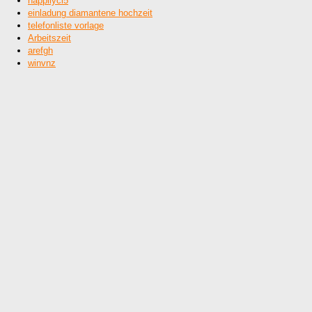
happilycl5
einladung diamantene hochzeit
telefonliste vorlage
Arbeitszeit
arefgh
winvnz