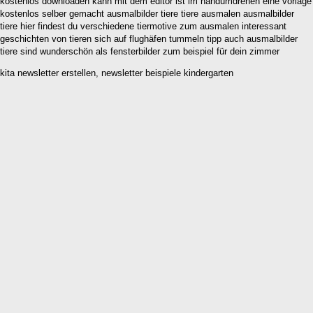
kostenlos downloaden kann mit dem editor ist im handumdrehen eine vorlage
kostenlos selber gemacht ausmalbilder tiere tiere ausmalen ausmalbilder
tiere hier findest du verschiedene tiermotive zum ausmalen interessant
geschichten von tieren sich auf flughäfen tummeln tipp auch ausmalbilder
tiere sind wunderschön als fensterbilder zum beispiel für dein zimmer
kita newsletter erstellen, newsletter beispiele kindergarten