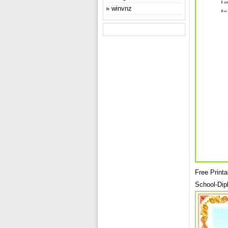
winvnz
Free Print
School-Dip