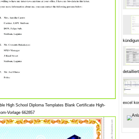
kündigun
detaillie
excel ko
able High School Diploma Templates Blank Certificate High-
lom-Vorlage 662857