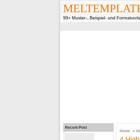
MELTEMPLAT
99+ Muster-, Beispiel- und Formatvorl
Recent Post
Home
»
Vo
4 High