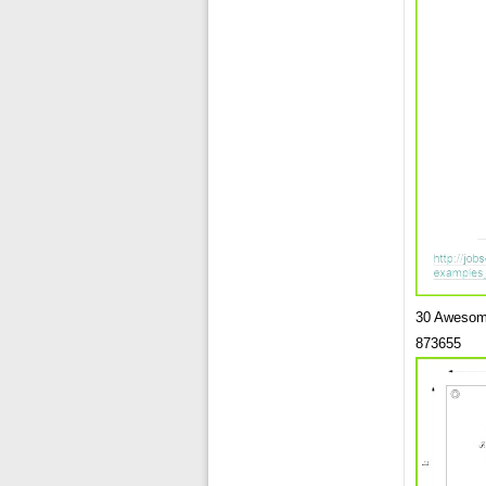
30 Awesome
873655