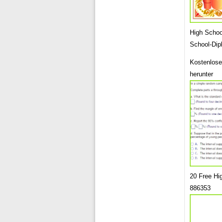
High School
School-Dip
Kostenlose
herunter
20 Free Hi
886353