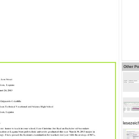
Other Po
lesezeic