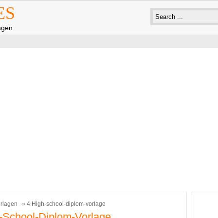
ES
agen
rlagen
» 4 High-school-diplom-vorlage
-School-Diplom-Vorlage