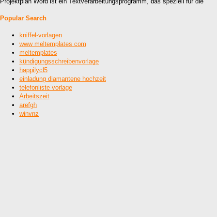
Projektplan Word ist ein Textverarbeitungsprogramm, das speziell für die
Popular Search
kniffel-vorlagen
www meltemplates com
meltemplates
kündigungsschreibenvorlage
happilycl5
einladung diamantene hochzeit
telefonliste vorlage
Arbeitszeit
arefgh
winvnz