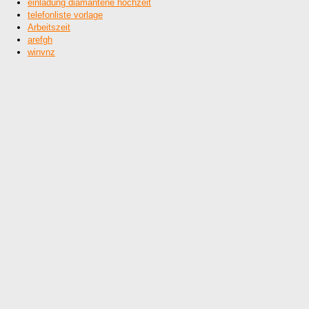
einladung diamantene hochzeit
telefonliste vorlage
Arbeitszeit
arefgh
winvnz