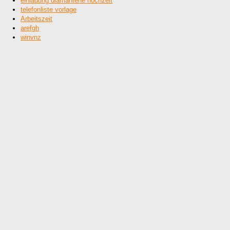
einladung diamantene hochzeit
telefonliste vorlage
Arbeitszeit
arefgh
winvnz