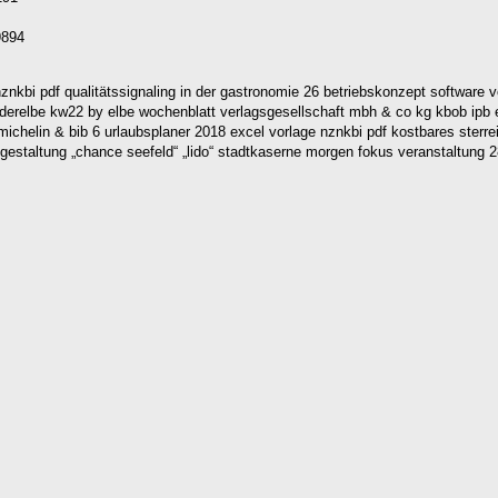
9894
 nznkbi pdf qualitätssignaling in der gastronomie 26 betriebskonzept software
e süderelbe kw22 by elbe wochenblatt verlagsgesellschaft mbh & co kg kbob ipb 
 michelin & bib 6 urlaubsplaner 2018 excel vorlage nznkbi pdf kostbares sterr
estaltung „chance seefeld“ „lido“ stadtkaserne morgen fokus veranstaltung 