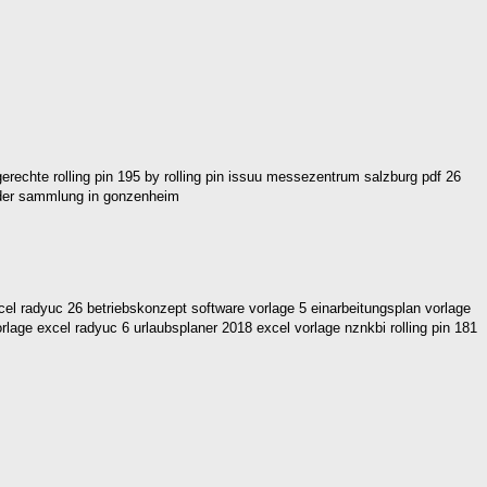
erechte rolling pin 195 by rolling pin issuu messezentrum salzburg pdf 26
ader sammlung in gonzenheim
el radyuc 26 betriebskonzept software vorlage 5 einarbeitungsplan vorlage
rlage excel radyuc 6 urlaubsplaner 2018 excel vorlage nznkbi rolling pin 181