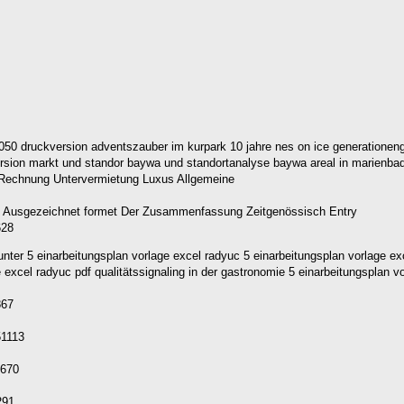
 2050 druckversion adventszauber im kurpark 10 jahre nes on ice generationeng
ersion markt und standor baywa und standortanalyse baywa areal in marienb
628
er 5 einarbeitungsplan vorlage excel radyuc 5 einarbeitungsplan vorlage exc
excel radyuc pdf qualitätssignaling in der gastronomie 5 einarbeitungsplan vo
867
51113
6670
291