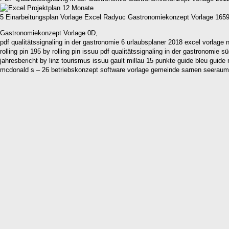
5 Einarbeitungsplan Vorlage Excel Radyuc Gastronomiekonzept Vorlage 165
Gastronomiekonzept Vorlage 0D,
pdf qualitätssignaling in der gastronomie 6 urlaubsplaner 2018 excel vorlage
rolling pin 195 by rolling pin issuu pdf qualitätssignaling in der gastronomi
jahresbericht by linz tourismus issuu gault millau 15 punkte guide bleu guide
mcdonald s – 26 betriebskonzept software vorlage gemeinde sarnen seeraumg