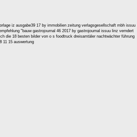
 vorlage iz ausgabe39 17 by immobilien zeitung verlagsgesellschaft mbh issuu
empfehlung "bauw gastrojournal 46 2017 by gastrojournal issuu linz verndert
eich die 18 besten bilder von o s foodtruck dreisamtäler nachtwächter führung
28 11 15 auswertung