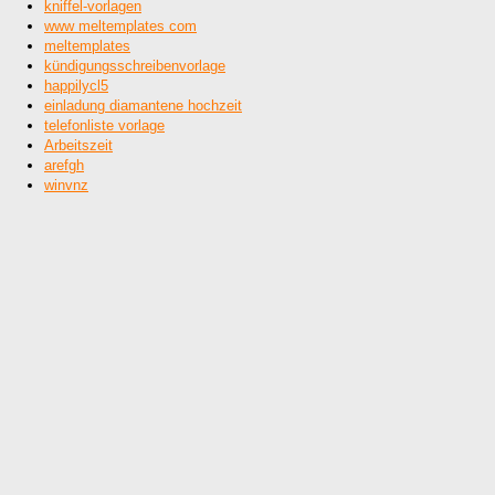
kniffel-vorlagen
www meltemplates com
meltemplates
kündigungsschreibenvorlage
happilycl5
einladung diamantene hochzeit
telefonliste vorlage
Arbeitszeit
arefgh
winvnz