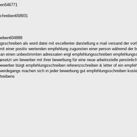
iben546771
schreiben658931
reiben604888
gsschreiben als word datei mit excellenter darstellung e mail versand der v
 mit einer positiv wertenden empfehlung zugunsten einer person während der b
ist an einen unbestimmten adressaten engl empfehlungsschreiben empfehlung
esetzt um bewerber mit ihrer bewerbung für eine neue arbeitsstelle persönlic
bewerber bürgt empfehlungsschreiben referenzschreiben & letter of ein empf
en werdegangs machen sich in jeder bewerbung gut empfehlungsschreiben kos
hreibens