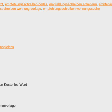
zt
,
empfehlungsschreiben codes
,
empfehlungsschreiben erzieherin
,
empfehlu
sschreiben wohnung vorlage
,
empfehlungsschreiben wohnungssuche
gen Kostenlos Word
ammvorlage