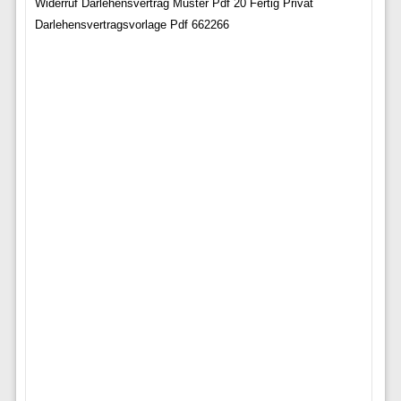
Widerruf Darlehensvertrag Muster Pdf 20 Fertig Privat
Darlehensvertragsvorlage Pdf 662266