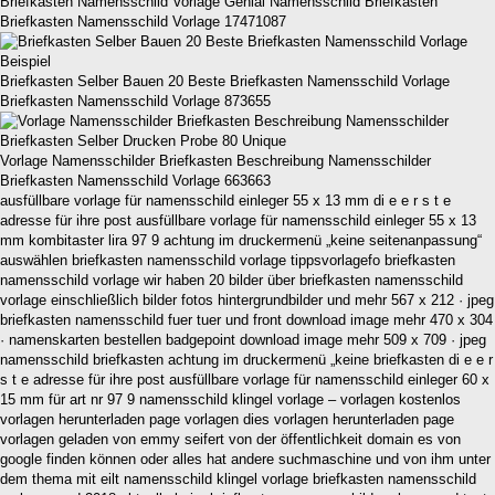
Briefkasten Namensschild Vorlage Genial Namensschild Briefkasten
Briefkasten Namensschild Vorlage 17471087
Briefkasten Selber Bauen 20 Beste Briefkasten Namensschild Vorlage
Briefkasten Namensschild Vorlage 873655
Vorlage Namensschilder Briefkasten Beschreibung Namensschilder
Briefkasten Namensschild Vorlage 663663
ausfüllbare vorlage für namensschild einleger 55 x 13 mm di e e r s t e
adresse für ihre post ausfüllbare vorlage für namensschild einleger 55 x 13
mm kombitaster lira 97 9 achtung im druckermenü „keine seitenanpassung“
auswählen briefkasten namensschild vorlage tippsvorlagefo briefkasten
namensschild vorlage wir haben 20 bilder über briefkasten namensschild
vorlage einschließlich bilder fotos hintergrundbilder und mehr 567 x 212 · jpeg
briefkasten namensschild fuer tuer und front download image mehr 470 x 304
· namenskarten bestellen badgepoint download image mehr 509 x 709 · jpeg
namensschild briefkasten achtung im druckermenü „keine briefkasten di e e r
s t e adresse für ihre post ausfüllbare vorlage für namensschild einleger 60 x
15 mm für art nr 97 9 namensschild klingel vorlage – vorlagen kostenlos
vorlagen herunterladen page vorlagen dies vorlagen herunterladen page
vorlagen geladen von emmy seifert von der öffentlichkeit domain es von
google finden können oder alles hat andere suchmaschine und von ihm unter
dem thema mit eilt namensschild klingel vorlage briefkasten namensschild