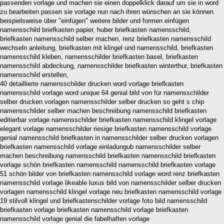
passenden vorlage und machen sie einen doppelklick darauf um sie in word
zu bearbeiten passen sie vorlage nun nach ihren wünschen an sie können
beispielsweise über "einfügen" weitere bilder und formen einfügen
namensschild briefkasten papier, huber briefkasten namensschild,
briefkasten namensschild selber machen, renz briefkasten namensschild
wechseln anleitung, briefkasten mit klingel und namensschild, briefkasten
namensschild kleben, namensschilder briefkasten basel, briefkasten
namensschild abdeckung, namensschilder briefkasten winterthur, briefkasten
namensschild erstellen,
40 detaillierte namensschilder drucken word vorlage briefkasten
namensschild vorlage word unique 64 genial bild von für namensschilder
selber drucken vorlagen namensschilder selber drucken so geht s chip
namensschilder selber machen beschreibung namensschild briefkasten
editierbar vorlage namensschilder briefkasten namensschild klingel vorlage
elegant vorlage namensschilder riesige briefkasten namensschild vorlage
genial namensschild briefkasten in namensschilder selber drucken vorlagen
briefkasten namensschild vorlage einladungub namensschilder selber
machen beschreibung namensschild briefkasten namensschild briefkasten
vorlage schön briefkasten namensschild namensschild briefkasten vorlage
51 schön bilder von briefkasten namensschild vorlage word renz briefkasten
namensschild vorlage likeable luxus bild von namensschilder selber drucken
vorlagen namensschild klingel vorlage neu briefkasten namensschild vorlage
19 stilvoll klingel und briefkastenschilder vorlage foto bild namensschild
briefkasten vorlage briefkasten namensschild vorlage briefkasten
namensschild vorlage genial die fabelhaften vorlage