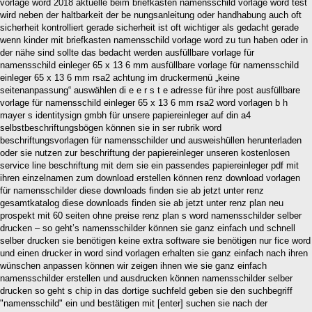
vorlage word 2018 aktuelle beim briefkasten namensschild vorlage word test
wird neben der haltbarkeit der be nungsanleitung oder handhabung auch oft
sicherheit kontrolliert gerade sicherheit ist oft wichtiger als gedacht gerade
wenn kinder mit briefkasten namensschild vorlage word zu tun haben oder in
der nähe sind sollte das bedacht werden ausfüllbare vorlage für
namensschild einleger 65 x 13 6 mm ausfüllbare vorlage für namensschild
einleger 65 x 13 6 mm rsa2 achtung im druckermenü „keine
seitenanpassung“ auswählen di e e r s t e adresse für ihre post ausfüllbare
vorlage für namensschild einleger 65 x 13 6 mm rsa2 word vorlagen b h
mayer s identitysign gmbh für unsere papiereinleger auf din a4
selbstbeschriftungsbögen können sie in ser rubrik word
beschriftungsvorlagen für namensschilder und ausweishüllen herunterladen
oder sie nutzen zur beschriftung der papiereinleger unseren kostenlosen
service line beschriftung mit dem sie ein passendes papiereinleger pdf mit
ihren einzelnamen zum download erstellen können renz download vorlagen
für namensschilder diese downloads finden sie ab jetzt unter renz
gesamtkatalog diese downloads finden sie ab jetzt unter renz plan neu
prospekt mit 60 seiten ohne preise renz plan s word namensschilder selber
drucken – so geht’s namensschilder können sie ganz einfach und schnell
selber drucken sie benötigen keine extra software sie benötigen nur fice word
und einen drucker in word sind vorlagen erhalten sie ganz einfach nach ihren
wünschen anpassen können wir zeigen ihnen wie sie ganz einfach
namensschilder erstellen und ausdrucken können namensschilder selber
drucken so geht s chip in das dortige suchfeld geben sie den suchbegriff
"namensschild" ein und bestätigen mit [enter] suchen sie nach der