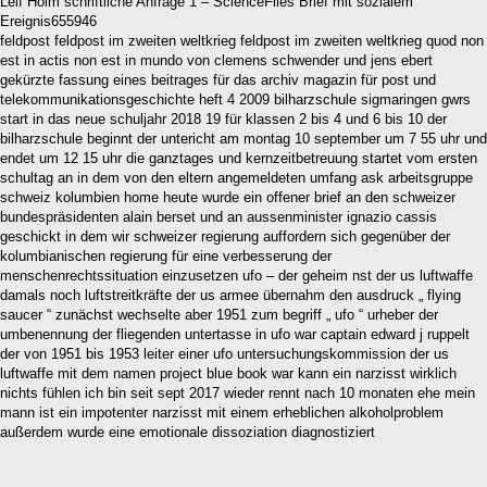
Leif Holm schriftliche Anfrage 1 – ScienceFiles Brief mit sozialem
Ereignis655946
feldpost feldpost im zweiten weltkrieg feldpost im zweiten weltkrieg quod non
est in actis non est in mundo von clemens schwender und jens ebert
gekürzte fassung eines beitrages für das archiv magazin für post und
telekommunikationsgeschichte heft 4 2009 bilharzschule sigmaringen gwrs
start in das neue schuljahr 2018 19 für klassen 2 bis 4 und 6 bis 10 der
bilharzschule beginnt der untericht am montag 10 september um 7 55 uhr und
endet um 12 15 uhr die ganztages und kernzeitbetreuung startet vom ersten
schultag an in dem von den eltern angemeldeten umfang ask arbeitsgruppe
schweiz kolumbien home heute wurde ein offener brief an den schweizer
bundespräsidenten alain berset und an aussenminister ignazio cassis
geschickt in dem wir schweizer regierung auffordern sich gegenüber der
kolumbianischen regierung für eine verbesserung der
menschenrechtssituation einzusetzen ufo – der geheim nst der us luftwaffe
damals noch luftstreitkräfte der us armee übernahm den ausdruck „ flying
saucer “ zunächst wechselte aber 1951 zum begriff „ ufo “ urheber der
umbenennung der fliegenden untertasse in ufo war captain edward j ruppelt
der von 1951 bis 1953 leiter einer ufo untersuchungskommission der us
luftwaffe mit dem namen project blue book war kann ein narzisst wirklich
nichts fühlen ich bin seit sept 2017 wieder rennt nach 10 monaten ehe mein
mann ist ein impotenter narzisst mit einem erheblichen alkoholproblem
außerdem wurde eine emotionale dissoziation diagnostiziert