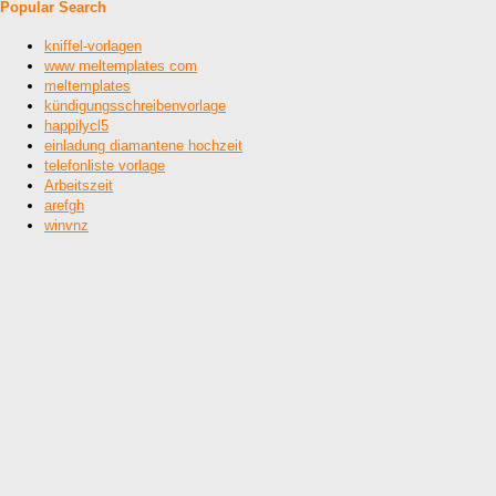
Popular Search
kniffel-vorlagen
www meltemplates com
meltemplates
kündigungsschreibenvorlage
happilycl5
einladung diamantene hochzeit
telefonliste vorlage
Arbeitszeit
arefgh
winvnz