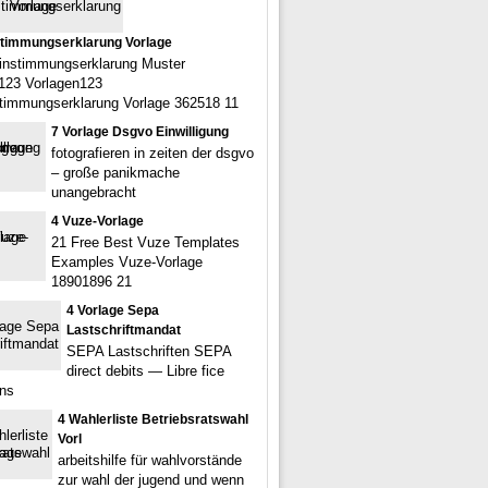
timmungserklarung Vorlage
instimmungserklarung Muster
123 Vorlagen123
timmungserklarung Vorlage 362518 11
7 Vorlage Dsgvo Einwilligung
fotografieren in zeiten der dsgvo
– große panikmache
unangebracht
4 Vuze-Vorlage
21 Free Best Vuze Templates
Examples Vuze-Vorlage
18901896 21
4 Vorlage Sepa
Lastschriftmandat
SEPA Lastschriften SEPA
direct debits — Libre fice
ns
4 Wahlerliste Betriebsratswahl
Vorl
arbeitshilfe für wahlvorstände
zur wahl der jugend und wenn