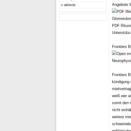
Angebote W
winvnz
PDF Rituxi
Unterstütz
Frontiers B
Neurophysi
Frontiers B
kündigung 
mietvertra
weiß wer a
somit den 
nicht einhä
weitere mie
schweinebuc
militärisch