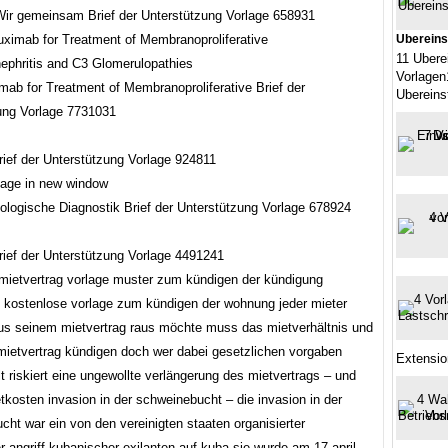
ir gemeinsam Brief der Unterstützung Vorlage 658931
Ubereins
11 Ubere
Vorlagen
mab for Treatment of Membranoproliferative Brief der
Ubereins
ung Vorlage 7731031
rief der Unterstützung Vorlage 924811
ologische Diagnostik Brief der Unterstützung Vorlage 678924
rief der Unterstützung Vorlage 4491241
mietvertrag vorlage muster zum kündigen der kündigung
g kostenlose vorlage zum kündigen der wohnung jeder mieter
us seinem mietvertrag raus möchte muss das mietverhältnis und
mietvertrag kündigen doch wer dabei gesetzlichen vorgaben
Extensio
lt riskiert eine ungewollte verlängerung des mietvertrags – und
tkosten invasion in der schweinebucht – die invasion in der
ht war ein von den vereinigten staaten organisierter
er angriff kubanischer exilanten auf kuba sie wurde am 17 april