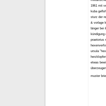
1961 mit v
kuba geflo
sturz der r
& vorlage 
länger bei 
kündigung d
praetorius
hexenverfo
ursula "hex
herzklopfen
etwas bewi
überzeugen 
muster brie