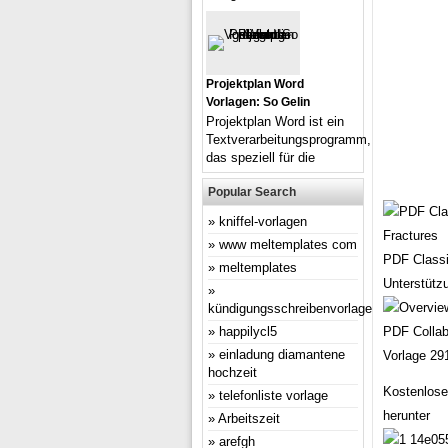
Projektplan Word
Vorlagen: So Gelin
Projektplan Word ist ein
Textverarbeitungsprogramm,
das speziell für die
Popular Search
kniffel-vorlagen
www meltemplates com
PDF Classif
meltemplates
Unterstütz
kündigungsschreibenvorlage
happilycl5
PDF Collab
einladung diamantene
Vorlage 29
hochzeit
Kostenlose
telefonliste vorlage
herunter
Arbeitszeit
arefgh