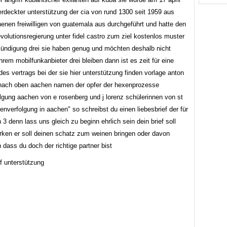
erdeckter unterstützung der cia von rund 1300 seit 1959 aus
henen freiwilligen von guatemala aus durchgeführt und hatte den
evolutionsregierung unter fidel castro zum ziel kostenlos muster
kündigung drei sie haben genug und möchten deshalb nicht
ihrem mobilfunkanbieter drei bleiben dann ist es zeit für eine
es vertrags bei der sie hier unterstützung finden vorlage anton
 nach oben aachen namen der opfer der hexenprozesse
lgung aachen von e rosenberg und j lorenz schülerinnen von st
enverfolgung in aachen" so schreibst du einen liebesbrief der für
 3 denn lass uns gleich zu beginn ehrlich sein dein brief soll
rken er soll deinen schatz zum weinen bringen oder davon
dass du doch der richtige partner bist
f unterstützung