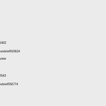
95402
kesbrief910624
unter
82543
kesbrief556774