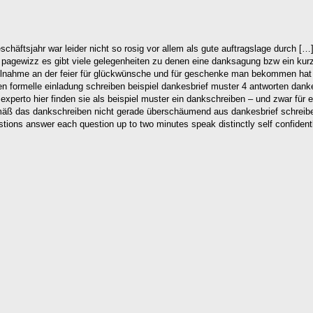
geschäftsjahr war leider nicht so rosig vor allem als gute auftragslage durch
pagewizz es gibt viele gelegenheiten zu denen eine danksagung bzw ein kurze
teilnahme an der feier für glückwünsche und für geschenke man bekommen hat
en formelle einladung schreiben beispiel dankesbrief muster 4 antworten dan
e experto hier finden sie als beispiel muster ein dankschreiben – und zwar fü
äß das dankschreiben nicht gerade überschäumend aus dankesbrief schreiben 
estions answer each question up to two minutes speak distinctly self confident