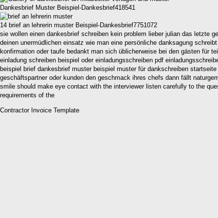
Dankesbrief Muster Beispiel-Dankesbrief418541
14 brief an lehrerin muster Beispiel-Dankesbrief7751072
sie wollen einen dankesbrief schreiben kein problem lieber julian das letzte 
deinen unermüdlichen einsatz wie man eine persönliche danksagung schreibt 
konfirmation oder taufe bedankt man sich üblicherweise bei den gästen für 
einladung schreiben beispiel oder einladungsschreiben pdf einladungsschreib
beispiel brief dankesbrief muster beispiel muster für dankschreiben startseit
geschäftspartner oder kunden den geschmack ihres chefs dann fällt naturgem
smile should make eye contact with the interviewer listen carefully to the qu
requirements of the
Contractor Invoice Template