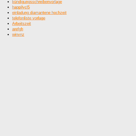
kündigungsschreibenvorlage
happilycl5
einladung diamantene hochzeit
telefonliste vorlage
Arbeitszeit
arefgh
winvnz