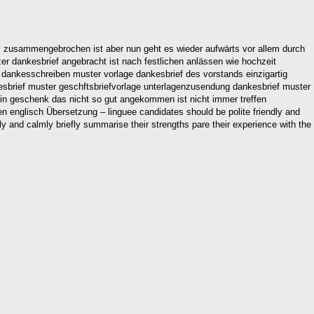
 […] zusammengebrochen ist aber nun geht es wieder aufwärts vor allem durch
r dankesbrief angebracht ist nach festlichen anlässen wie hochzeit
 dankesschreiben muster vorlage dankesbrief des vorstands einzigartig
kesbrief muster geschftsbriefvorlage unterlagenzusendung dankesbrief muster
r ein geschenk das nicht so gut angekommen ist nicht immer treffen
englisch Übersetzung – linguee candidates should be polite friendly and
ly and calmly briefly summarise their strengths pare their experience with the