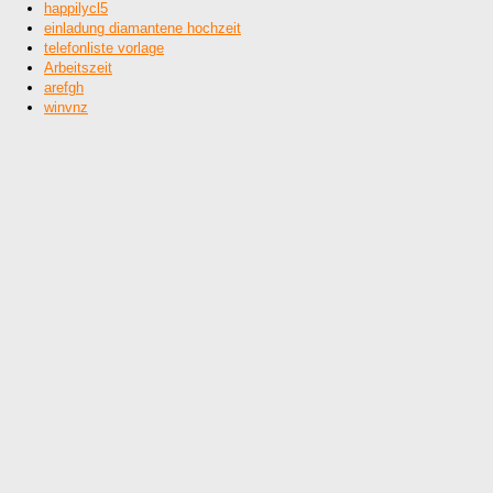
happilycl5
einladung diamantene hochzeit
telefonliste vorlage
Arbeitszeit
arefgh
winvnz