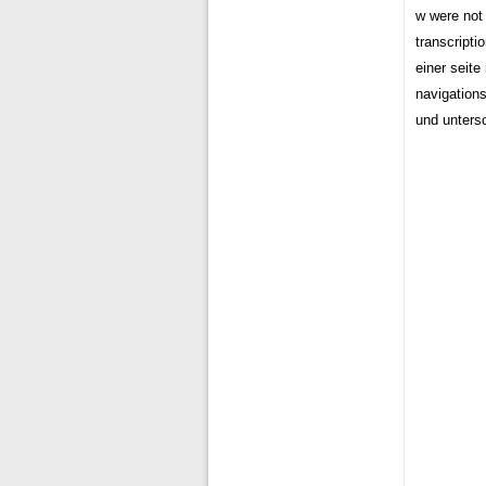
w were not 
transcripti
einer seit
navigation
und untersc