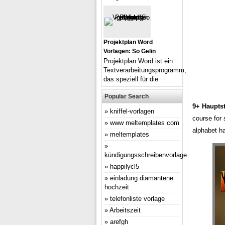
Projektplan Word
Vorlagen: So Gelin
Projektplan Word ist ein
Textverarbeitungsprogramm,
das speziell für die
Popular Search
9+ Haupts
kniffel-vorlagen
course for 
www meltemplates com
alphabet ha
meltemplates
kündigungsschreibenvorlage
happilycl5
einladung diamantene
hochzeit
telefonliste vorlage
Arbeitszeit
arefgh