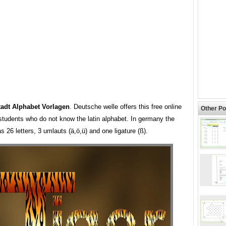
tadt Alphabet Vorlagen
. Deutsche welle offers this free online
Other Po
students who do not know the latin alphabet. In germany the
s 26 letters, 3 umlauts (ä,ö,ü) and one ligature (ß).