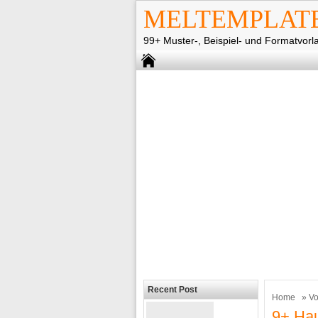
MELTEMPLAT
99+ Muster-, Beispiel- und Formatvorl
Recent Post
Home
»
Vo
9+ Hau