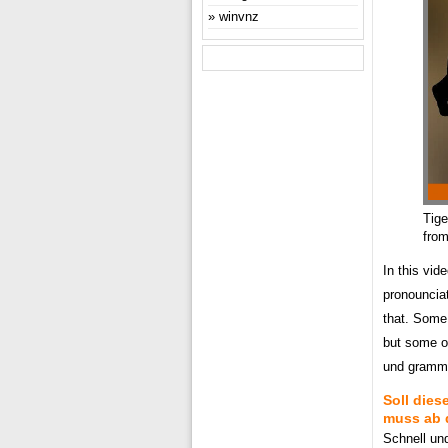
winvnz
Tige
from
In this vid
pronounciat
that. Some 
but some ot
und gramma
Soll dies
muss ab d
Schnell und