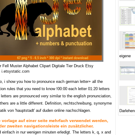
eigene
r Fell Muster Alphabet Clipart Digitale Tier Druck Etsy
 i.etsystatic.com
eo, i show you how to pronounce each german letter+ all the
ion rules that you need to know !00:00 each letter 01:20 letters
letters are pronounced very similar to the english pronunciation,
hers are a little different. Definition, rechtschreibung, synonyme
tik von 'hauptstadt' auf duden online nachschlagen.
Darlehen
e vorlage auf einer seite mehrfach verwendet werden,
er zweiten navigationsleiste ein zusätzlicher.
 einfach in nur wenigen minuten erledigt. The letters k, q, x and