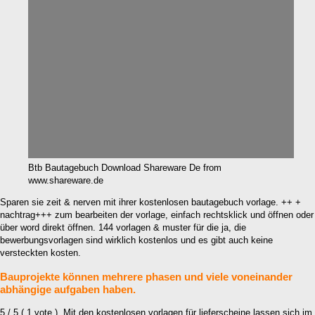
Btb Bautagebuch Download Shareware De from
www.shareware.de
Sparen sie zeit & nerven mit ihrer kostenlosen bautagebuch vorlage. ++ +
nachtrag+++ zum bearbeiten der vorlage, einfach rechtsklick und öffnen oder
über word direkt öffnen. 144 vorlagen & muster für die ja, die
bewerbungsvorlagen sind wirklich kostenlos und es gibt auch keine
versteckten kosten.
Bauprojekte können mehrere phasen und viele voneinander
abhängige aufgaben haben.
5 / 5 ( 1 vote ). Mit den kostenlosen vorlagen für lieferscheine lassen sich im