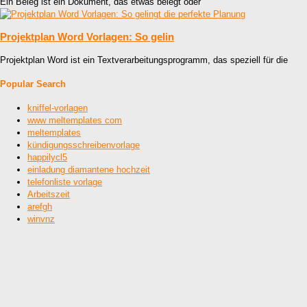
Ein Beleg ist ein Dokument, das etwas belegt oder
Projektplan Word Vorlagen: So gelin
Projektplan Word ist ein Textverarbeitungsprogramm, das speziell für die
Popular Search
kniffel-vorlagen
www meltemplates com
meltemplates
kündigungsschreibenvorlage
happilycl5
einladung diamantene hochzeit
telefonliste vorlage
Arbeitszeit
arefgh
winvnz